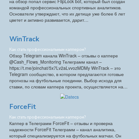
на обзор попал сервис FlipLock bot, который был создан
командой профессиональных спортивных аналитиков.
Основатели утверждают, что их детище уже более 6 лет
цветет и активно развивается, дарит…
WinTrack
Как стать профессиональным каппером?
Обзор Telegram канала WinTrack – отзывы о каппере
@Cash_Flows_Monitoring Телеграмм канал –
https://t.me/joinchat/5x7Lv2aLvvozMDMy WinTrack – это
Telegram сообщество, в котором предлагаются готовые
прогнозы на футбольные поединки. Выбор исхода для
ставки, по словам каппера проекта, осуществляется на…
ForceFit
Как стать профессиональным каппером?
Каппер в Телеграмм ForceFit – отзывы и проверка
надежности ForceFit Телеграмм – канал аналитика,
который специализируется на футбольных матчах. Он