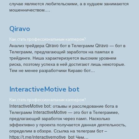
случае являются любительскими, а в худшем занимаются
мошенничеством.…
Qiravo
Как стать профессиональным каппером?
Анализ трейдера Qiravo бот в Телеграмм Qiravo — бот в
Телеграмм, предлагающий заработок на пампах в
трейдинге. Ниша характеризуется высоким уровнем
риска, поэтому успеха в ней достигают лишь некоторые.
Тем не менее разработчики Кираво бот…
InteractiveMotive bot
Как стать профессиональным каппером?
InteractiveMotive bot: отзывы и расследование бота в
Телеграмм InteractiveMotive — это бот в Телеграмме,
предлагающий заработок через памп. Насколько
эффективно у проекта получается данная деятельность,
определим в обзоре. Ссылка на телеграм бот –
https://t.me/interactivemotive_bot Чем…