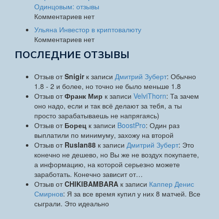
Одинцовым: отзывы
Комментариев нет
Ульяна Инвестор в криптовалюту
Комментариев нет
ПОСЛЕДНИЕ ОТЗЫВЫ
Отзыв от
Snigir
к записи
Дмитрий Зуберт
: Обычно
1.8 - 2 и более, но точно не было меньше 1.8
Отзыв от
Франк Мир
к записи
VelviThorn
: Та зачем
оно надо, если и так всё делают за тебя, а ты
просто зарабатываешь не напрягаясь)
Отзыв от
Борец
к записи
BoostPro
: Один раз
выплатили по минимуму, захожу на второй
Отзыв от
Ruslan88
к записи
Дмитрий Зуберт
: Это
конечно не дешево, но Вы же не воздух покупаете,
а информацию, на которой серьезно можете
заработать. Конечно зависит от…
Отзыв от
CHIKIBAMBARA
к записи
Каппер Денис
Смирнов
: Я за все время купил у них 8 матчей. Все
сыграли. Это идеально