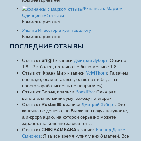
Финансы с Марком
Одинцовым: отзывы
Комментариев нет
Ульяна Инвестор в криптовалюту
Комментариев нет
ПОСЛЕДНИЕ ОТЗЫВЫ
Отзыв от
Snigir
к записи
Дмитрий Зуберт
: Обычно
1.8 - 2 и более, но точно не было меньше 1.8
Отзыв от
Франк Мир
к записи
VelviThorn
: Та зачем
оно надо, если и так всё делают за тебя, а ты
просто зарабатываешь не напрягаясь)
Отзыв от
Борец
к записи
BoostPro
: Один раз
выплатили по минимуму, захожу на второй
Отзыв от
Ruslan88
к записи
Дмитрий Зуберт
: Это
конечно не дешево, но Вы же не воздух покупаете,
а информацию, на которой серьезно можете
заработать. Конечно зависит от…
Отзыв от
CHIKIBAMBARA
к записи
Каппер Денис
Смирнов
: Я за все время купил у них 8 матчей. Все