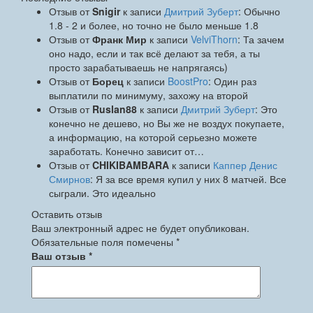
Отзыв от
Snigir
к записи
Дмитрий Зуберт
: Обычно
1.8 - 2 и более, но точно не было меньше 1.8
Отзыв от
Франк Мир
к записи
VelviThorn
: Та зачем
оно надо, если и так всё делают за тебя, а ты
просто зарабатываешь не напрягаясь)
Отзыв от
Борец
к записи
BoostPro
: Один раз
выплатили по минимуму, захожу на второй
Отзыв от
Ruslan88
к записи
Дмитрий Зуберт
: Это
конечно не дешево, но Вы же не воздух покупаете,
а информацию, на которой серьезно можете
заработать. Конечно зависит от…
Отзыв от
CHIKIBAMBARA
к записи
Каппер Денис
Смирнов
: Я за все время купил у них 8 матчей. Все
сыграли. Это идеально
Оставить отзыв
Ваш электронный адрес не будет опубликован.
Обязательные поля помечены *
Ваш отзыв
*