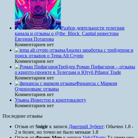
Разбор деятельности телеграм
канала и отзывы о @the_Block_Capital инвестора
Евгения Потапова
Комментариев нет
Анализ заработка с трейдером и
поиск отзывов о Tema Alt Crypto
Комментариев нет
Трейдер Роман Пифагоров – отзывы
о крипто-проекте в Телеграм и Ютуб Pifagor Trade
Комментариев нет
Финансы с Марком
Одинцовым: отзывы
Комментариев нет
Ульяна Инвестор в криптовалюту
Комментариев нет
Последние отзывы
Отзыв от
Snigir
к записи
Дмитрий Зуберт
: Обычно 1.8 -
2 и более, но точно не было меньше 1.8
Отзыв от
Франк Мир
к записи
VelviThorn
: Та зачем оно