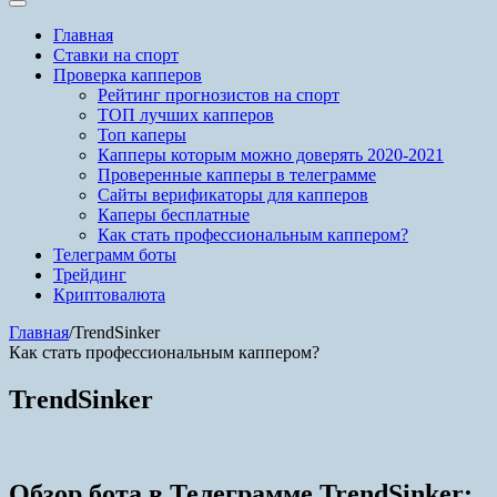
Главная
Ставки на спорт
Проверка капперов
Рейтинг прогнозистов на спорт
ТОП лучших капперов
Топ каперы
Капперы которым можно доверять 2020-2021
Проверенные капперы в телеграмме
Сайты верификаторы для капперов
Каперы бесплатные
Как стать профессиональным каппером?
Телеграмм боты
Трейдинг
Криптовалюта
Главная
/
TrendSinker
Как стать профессиональным каппером?
TrendSinker
Обзор бота в Телеграмме TrendSinker: