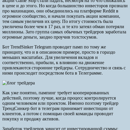
акции Game Stop стали падать, несмотря на то что снижались
в цене и до этого. Но когда большинство инвесторов прознали
про махинацию, они объединились на платформе Reddit в
огромное сообщество, и начали покупать акции компании,
тем самым увеличив их цену. По итогу стоимость была
увеличена более чем в 17 раз, и те кто затеял обман потеряли
миллионы. Зато группа самых обычных трейдеров заработала
огромные деньги, заодно проучив толстосумов.
Бот TrendSinker Telegram проводит памп по тому же
принципу, что и в описанном примере, просто в гораздо
меньших масштабах. Для увеличения вкладов и
соответственно, прибыли, к влиянию на движение
привлекаются сторонние трейдеры. Сотрудничество и связь с
ними происходит посредством бота в Телеграмме.
Как уже понятно, пампинг требует кооперированных
действий, поэтому лучше, когда процесс контролируется
одним человеком или проектом. Именно поэтому трейдер
ТрендСинкер бот в телеграм принимает инвестиции от
клиентов, а потом с помощью своей команды проводит
покупку и продажу активов.
Заработок трейдеров зависит от инвестированной суммы: