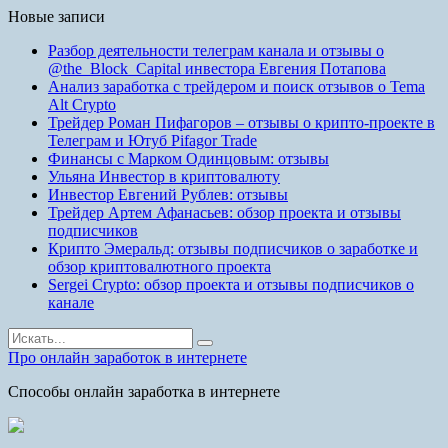
Новые записи
Разбор деятельности телеграм канала и отзывы о
@the_Block_Capital инвестора Евгения Потапова
Анализ заработка с трейдером и поиск отзывов о Tema
Alt Crypto
Трейдер Роман Пифагоров – отзывы о крипто-проекте в
Телеграм и Ютуб Pifagor Trade
Финансы с Марком Одинцовым: отзывы
Ульяна Инвестор в криптовалюту
Инвестор Евгений Рублев: отзывы
Трейдер Артем Афанасьев: обзор проекта и отзывы
подписчиков
Крипто Эмеральд: отзывы подписчиков о заработке и
обзор криптовалютного проекта
Sergei Crypto: обзор проекта и отзывы подписчиков о
канале
Найти:
Про онлайн заработок в интернете
Способы онлайн заработка в интернете