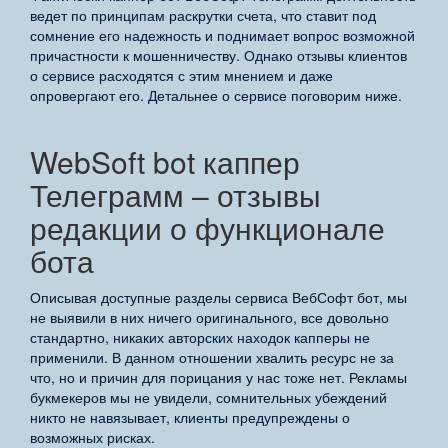
ведет по принципам раскрутки счета, что ставит под
сомнение его надежность и поднимает вопрос возможной
причастности к мошенничеству. Однако отзывы клиентов
о сервисе расходятся с этим мнением и даже
опровергают его. Детальнее о сервисе поговорим ниже.
WebSoft bot каппер
Телеграмм – отзывы
редакции о функционале
бота
Описывая доступные разделы сервиса ВебСофт бот, мы
не выявили в них ничего оригинального, все довольно
стандартно, никаких авторских находок капперы не
применили. В данном отношении хвалить ресурс не за
что, но и причин для порицания у нас тоже нет. Рекламы
букмекеров мы не увидели, сомнительных убеждений
никто не навязывает, клиенты предупреждены о
возможных рисках.