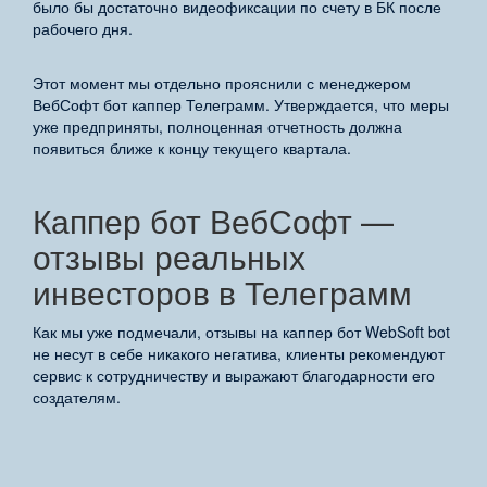
было бы достаточно видеофиксации по счету в БК после
рабочего дня.
Этот момент мы отдельно прояснили с менеджером
ВебСофт бот каппер Телеграмм. Утверждается, что меры
уже предприняты, полноценная отчетность должна
появиться ближе к концу текущего квартала.
Каппер бот ВебСофт —
отзывы реальных
инвесторов в Телеграмм
Как мы уже подмечали, отзывы на каппер бот WebSoft bot
не несут в себе никакого негатива, клиенты рекомендуют
сервис к сотрудничеству и выражают благодарности его
создателям.