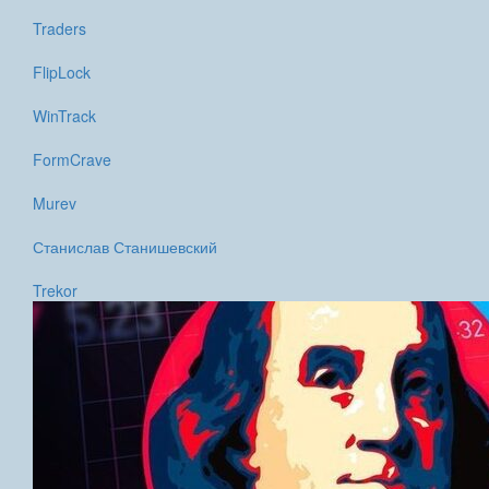
Traders
FlipLock
WinTrack
FormCrave
Murev
Станислав Станишевский
Trekor