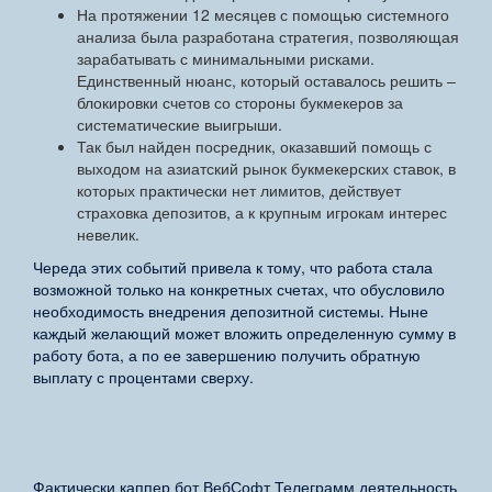
На протяжении 12 месяцев с помощью системного
анализа была разработана стратегия, позволяющая
зарабатывать с минимальными рисками.
Единственный нюанс, который оставалось решить –
блокировки счетов со стороны букмекеров за
систематические выигрыши.
Так был найден посредник, оказавший помощь с
выходом на азиатский рынок букмекерских ставок, в
которых практически нет лимитов, действует
страховка депозитов, а к крупным игрокам интерес
невелик.
Череда этих событий привела к тому, что работа стала
возможной только на конкретных счетах, что обусловило
необходимость внедрения депозитной системы. Ныне
каждый желающий может вложить определенную сумму в
работу бота, а по ее завершению получить обратную
выплату с процентами сверху.
Фактически каппер бот ВебСофт Телеграмм деятельность