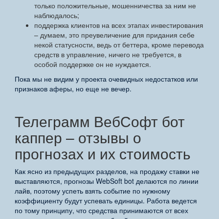
только положительные, мошенничества за ним не
наблюдалось;
поддержка клиентов на всех этапах инвестирования
– думаем, это преувеличение для придания себе
некой статусности, ведь от беттера, кроме перевода
средств в управление, ничего не требуется, в
особой поддержке он не нуждается.
Пока мы не видим у проекта очевидных недостатков или
признаков аферы, но еще не вечер.
Телеграмм ВебСофт бот
каппер – отзывы о
прогнозах и их стоимость
Как ясно из предыдущих разделов, на продажу ставки не
выставляются, прогнозы WebSoft bot делаются по линии
лайв, поэтому успеть взять событие по нужному
коэффициенту будут успевать единицы. Работа ведется
по тому принципу, что средства принимаются от всех