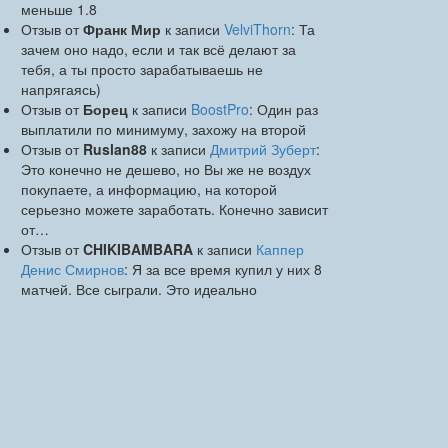
меньше 1.8
Отзыв от
Франк Мир
к записи
VelviThorn
: Та
зачем оно надо, если и так всё делают за
тебя, а ты просто зарабатываешь не
напрягаясь)
Отзыв от
Борец
к записи
BoostPro
: Один раз
выплатили по минимуму, захожу на второй
Отзыв от
Ruslan88
к записи
Дмитрий Зуберт
:
Это конечно не дешево, но Вы же не воздух
покупаете, а информацию, на которой
серьезно можете заработать. Конечно зависит
от…
Отзыв от
CHIKIBAMBARA
к записи
Каппер
Денис Смирнов
: Я за все время купил у них 8
матчей. Все сыграли. Это идеально