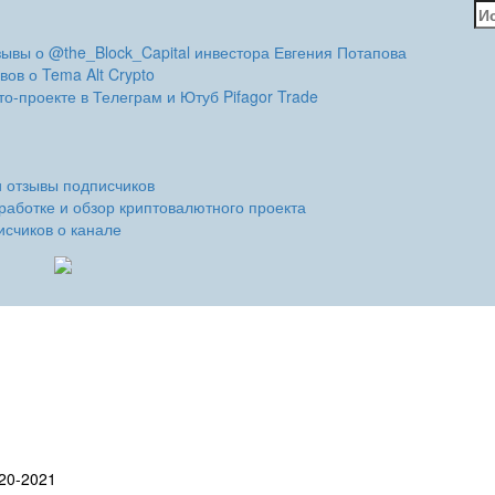
На
зывы о @the_Block_Capital инвестора Евгения Потапова
вов о Tema Alt Crypto
о-проекте в Телеграм и Ютуб Pifagor Trade
и отзывы подписчиков
работке и обзор криптовалютного проекта
исчиков о канале
20-2021