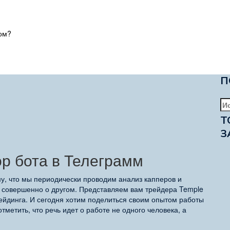
ом?
П
На
Т
З
р бота в Телеграмм
му, что мы периодически проводим анализ капперов и
т совершенно о другом. Представляем вам трейдера Temple
ейдинга. И сегодня хотим поделиться своим опытом работы
тметить, что речь идет о работе не одного человека, а