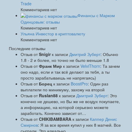
Trade
Комментариев нет
Финансы с Марком
Одинцовым: отзывы
Комментариев нет
Ульяна Инвестор в криптовалюту
Комментариев нет
Последние отзывы
Отзыв от
Snigir
к записи
Дмитрий Зуберт
: Обычно
1.8 - 2 и более, но точно не было меньше 1.8
Отзыв от
Франк Мир
к записи
VelviThorn
: Та зачем
оно надо, если и так всё делают за тебя, а ты
просто зарабатываешь не напрягаясь)
Отзыв от
Борец
к записи
BoostPro
: Один раз
выплатили по минимуму, захожу на второй
Отзыв от
Ruslan88
к записи
Дмитрий Зуберт
: Это
конечно не дешево, но Вы же не воздух покупаете,
а информацию, на которой серьезно можете
заработать. Конечно зависит от…
Отзыв от
CHIKIBAMBARA
к записи
Каппер Денис
Смирнов
: Я за все время купил у них 8 матчей. Все
сыграли. Это идеально