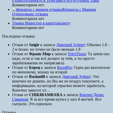
о крипто-проекте в Телеграм и Ютуб Pifagor Trade
Комментариев нет
Финансы с Марком
Одинцовым: отзывы
Комментариев нет
Ульяна Инвестор в криптовалюту
Комментариев нет
Последние отзывы
Отзыв от
Snigir
к записи
Дмитрий Зуберт
: Обычно 1.8 -
2 и более, но точно не было меньше 1.8
Отзыв от
Франк Мир
к записи
VelviThorn
: Та зачем оно
надо, если и так всё делают за тебя, а ты просто
зарабатываешь не напрягаясь)
Отзыв от
Борец
к записи
BoostPro
: Один раз выплатили
по минимуму, захожу на второй
Отзыв от
Ruslan88
к записи
Дмитрий Зуберт
: Это
конечно не дешево, но Вы же не воздух покупаете, а
информацию, на которой серьезно можете заработать.
Конечно зависит от…
Отзыв от
CHIKIBAMBARA
к записи
Каппер Денис
Смирнов
: Я за все время купил у них 8 матчей. Все
сыграли. Это идеально
Отзывы