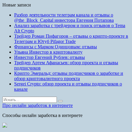
Новые записи
Разбор деятельности телеграм канала и отзывы о
@the_Block_Capital инвестора Евгения Потапова
Анализ заработка с трейдером и поиск отзывов о Tema
Alt Crypto
Трейдер Роман Пифагоров – отзывы о крипто-проекте в
Телеграм и Ютуб Pifagor Trade
Финансы с Марком Одинцовым: отзывы
Ульяна Инвестор в криптовалюту
Инвестор Евгений Рублев: отзывы
Трейдер Артем Афанасьев: обзор проекта и отзывы
подписчиков
Крипто Эмеральд: отзывы подписчиков о заработке и
обзор криптовалютного проекта
Sergei Crypto: обзор проекта и отзывы подписчиков о
канале
Найти:
Про онлайн заработок в интернете
Способы онлайн заработка в интернете