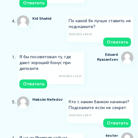
Ответить
Kid Shahid
По какой бк лучше ставить не
подскажите?
25.03.2021 в 09:25
Ответить
Eduard
Я бы посоветовал ту, где
Ryazantsev
дают хороший бонус при
депозите.
26.03.2021 в 12:13
Ответить
Maksim Nefedov
Кто с каким банком начинал?
Подскажите если не секрет.
15.03.2021 в 09:17
Ответить
4ester
Я на их Premium сейчас,