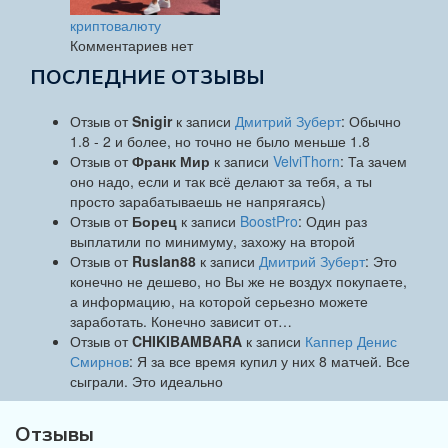
криптовалюту
Комментариев нет
ПОСЛЕДНИЕ ОТЗЫВЫ
Отзыв от
Snigir
к записи
Дмитрий Зуберт
: Обычно
1.8 - 2 и более, но точно не было меньше 1.8
Отзыв от
Франк Мир
к записи
VelviThorn
: Та зачем
оно надо, если и так всё делают за тебя, а ты
просто зарабатываешь не напрягаясь)
Отзыв от
Борец
к записи
BoostPro
: Один раз
выплатили по минимуму, захожу на второй
Отзыв от
Ruslan88
к записи
Дмитрий Зуберт
: Это
конечно не дешево, но Вы же не воздух покупаете,
а информацию, на которой серьезно можете
заработать. Конечно зависит от…
Отзыв от
CHIKIBAMBARA
к записи
Каппер Денис
Смирнов
: Я за все время купил у них 8 матчей. Все
сыграли. Это идеально
Отзывы