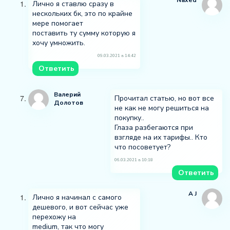
Лично я ставлю сразу в
нескольких бк, это по крайне
мере помогает
поставить ту сумму которую я
хочу умножить.
09.03.2021 в 14:42
Ответить
Валерий
Прочитал статью, но вот все
Долотов
не как не могу решиться на
покупку..
Глаза разбегаются при
взгляде на их тарифы.. Кто
что посоветует?
06.03.2021 в 10:18
Ответить
A J
Лично я начинал с самого
дешевого, и вот сейчас уже
перехожу на
medium, так что могу