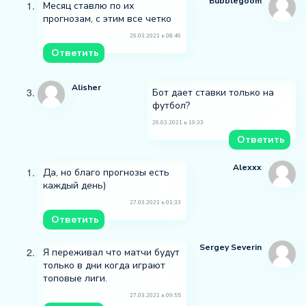
Bubblegoom
Месяц ставлю по их
прогнозам, с этим все четко
29.03.2021 в 08:46
Ответить
Alisher
Бот дает ставки только на
футбол?
26.03.2021 в 19:33
Ответить
Alexxx
Да, но благо прогнозы есть
каждый день)
27.03.2021 в 01:33
Ответить
Sergey Severin
Я переживал что матчи будут
только в дни когда играют
топовые лиги.
27.03.2021 в 09:55