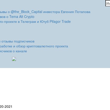
На
зывы о @the_Block_Capital инвестора Евгения Потапова
вов о Tema Alt Crypto
о-проекте в Телеграм и Ютуб Pifagor Trade
и отзывы подписчиков
работке и обзор криптовалютного проекта
исчиков о канале
20-2021