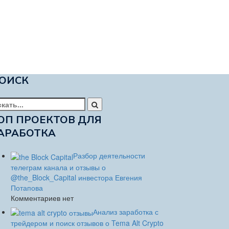
ОИСК
йти:
ОП ПРОЕКТОВ ДЛЯ
АРАБОТКА
Разбор деятельности
телеграм канала и отзывы о
@the_Block_Capital инвестора Евгения
Потапова
Комментариев нет
Анализ заработка с
трейдером и поиск отзывов о Tema Alt Crypto