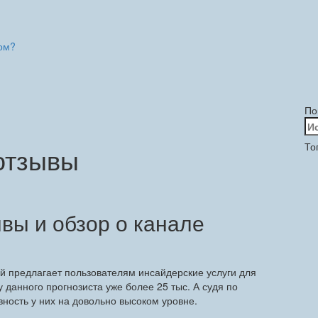
ом?
По
На
То
 отзывы
ывы и обзор о канале
ый предлагает пользователям инсайдерские услуги для
у данного прогнозиста уже более 25 тыс. А судя по
ивность у них на довольно высоком уровне.