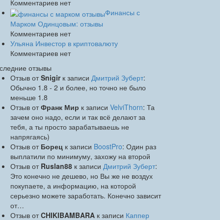
Комментариев нет
Финансы с
Марком Одинцовым: отзывы
Комментариев нет
Ульяна Инвестор в криптовалюту
Комментариев нет
следние отзывы
Отзыв от
Snigir
к записи
Дмитрий Зуберт
:
Обычно 1.8 - 2 и более, но точно не было
меньше 1.8
Отзыв от
Франк Мир
к записи
VelviThorn
: Та
зачем оно надо, если и так всё делают за
тебя, а ты просто зарабатываешь не
напрягаясь)
Отзыв от
Борец
к записи
BoostPro
: Один раз
выплатили по минимуму, захожу на второй
Отзыв от
Ruslan88
к записи
Дмитрий Зуберт
:
Это конечно не дешево, но Вы же не воздух
покупаете, а информацию, на которой
серьезно можете заработать. Конечно зависит
от…
Отзыв от
CHIKIBAMBARA
к записи
Каппер