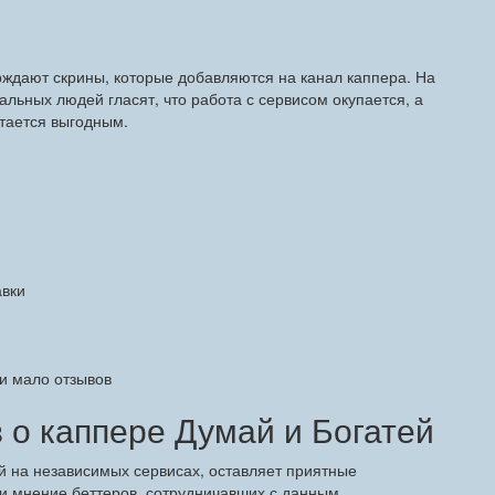
рждают скрины, которые добавляются на канал каппера. На
льных людей гласят, что работа с сервисом окупается, а
итается выгодным.
авки
ти мало отзывов
 о каппере Думай и Богатей
й на независимых сервисах, оставляет приятные
ли мнение беттеров, сотрудничавших с данным