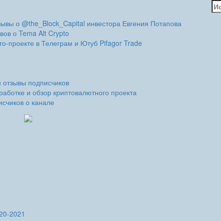
На
зывы о @the_Block_Capital инвестора Евгения Потапова
вов о Tema Alt Crypto
о-проекте в Телеграм и Ютуб Pifagor Trade
и отзывы подписчиков
работке и обзор криптовалютного проекта
исчиков о канале
20-2021