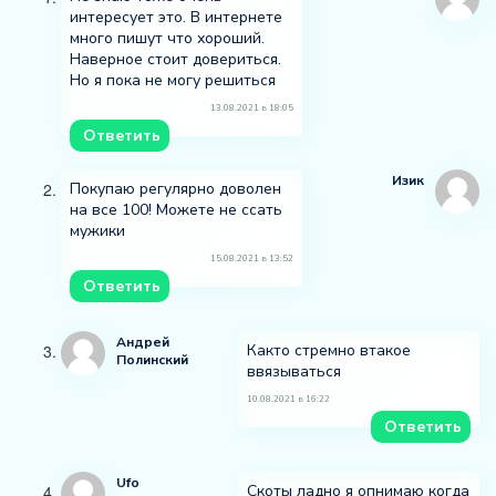
интересует это. В интернете
много пишут что хороший.
Наверное стоит довериться.
Но я пока не могу решиться
13.08.2021 в 18:05
Ответить
Изик
Покупаю регулярно доволен
на все 100! Можете не ссать
мужики
15.08.2021 в 13:52
Ответить
Андрей
Както стремно втакое
Полинский
ввязываться
10.08.2021 в 16:22
Ответить
Ufo
Скоты ладно я опнимаю когда