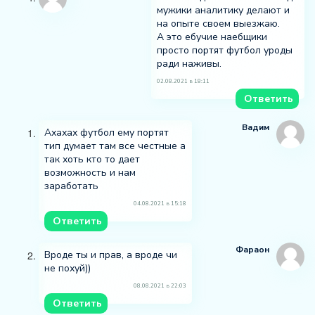
мужики аналитику делают и
на опыте своем выезжаю.
А это ебучие наебщики
просто портят футбол уроды
ради наживы.
02.08.2021 в 18:11
Ответить
Вадим
Ахахах футбол ему портят
тип думает там все честные а
так хоть кто то дает
возможность и нам
заработать
04.08.2021 в 15:18
Ответить
Фараон
Вроде ты и прав, а вроде чи
не похуй))
08.08.2021 в 22:03
Ответить