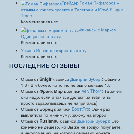
Трейдер Роман Пифагоров –
отзывы о крипто-проекте в Телеграм и Ютуб Pifagor
Trade
Комментариев нет
Финансы с Марком
Одинцовым: отзывы
Комментариев нет
Ульяна Инвестор в криптовалюту
Комментариев нет
ПОСЛЕДНИЕ ОТЗЫВЫ
Отзыв от
Snigir
к записи
Дмитрий Зуберт
: Обычно
1.8 - 2 и более, но точно не было меньше 1.8
Отзыв от
Франк Мир
к записи
VelviThorn
: Та зачем
оно надо, если и так всё делают за тебя, а ты
просто зарабатываешь не напрягаясь)
Отзыв от
Борец
к записи
BoostPro
: Один раз
выплатили по минимуму, захожу на второй
Отзыв от
Ruslan88
к записи
Дмитрий Зуберт
: Это
конечно не дешево, но Вы же не воздух покупаете,
а информацию, на которой серьезно можете