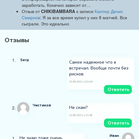
заработать. Конечно зависит от…
Отзыв от
CHIKIBAMBARA
к записи
Каппер Денис
Смирнов
: Я за все время купил у них 8 матчей. Все
сыграли. Это идеально
Отзывы
Serp
Самое надежное что я
встречал. Вообще почти без
рисков.
21.08.2021 в 01:04
Ответить
Чистиков
Не скам?
12.08.2021 в 21:38
Ответить
Иван
Не знаю тоже очень